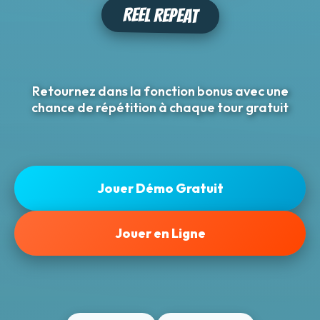
REEL REPEAT
Retournez dans la fonction bonus avec une
chance de répétition à chaque tour gratuit
Jouer Démo Gratuit
Jouer en Ligne